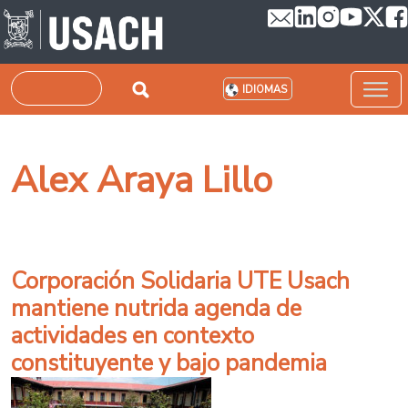
Pasar al contenido principal
Buscar
IDIOMAS
Alex Araya Lillo
Corporación Solidaria UTE Usach
mantiene nutrida agenda de
actividades en contexto
constituyente y bajo pandemia