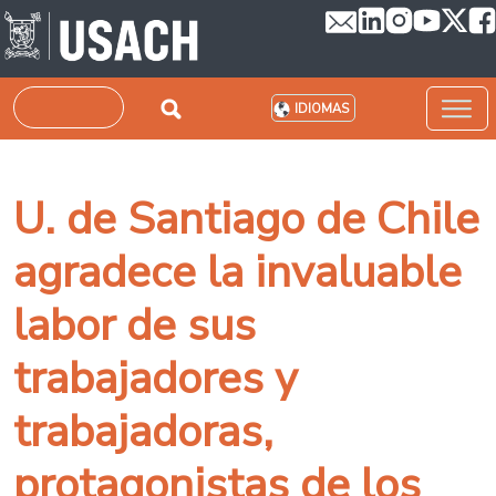
Pasar al contenido principal
Buscar
IDIOMAS
U. de Santiago de Chile
agradece la invaluable
labor de sus
trabajadores y
trabajadoras,
protagonistas de los