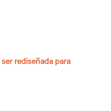
” entre las elites y la ciudadanía por retir
 ser rediseñada para