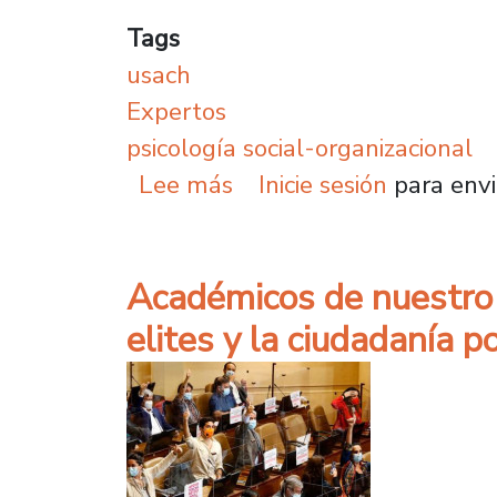
Tags
usach
Expertos
psicología social-organizacional
sobre Plantel reúne a d
Lee más
Inicie sesión
para envi
Académicos de nuestro 
elites y la ciudadanía p