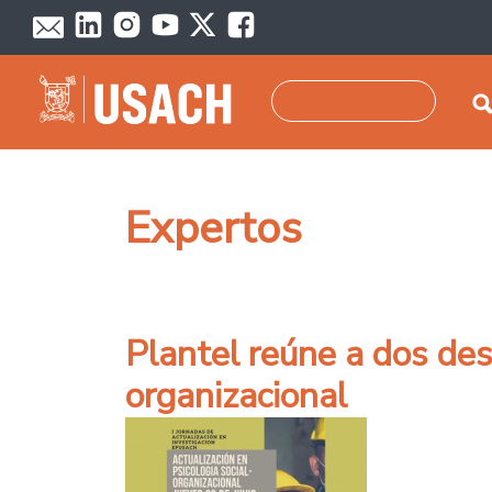
Pasar al contenido principal
Buscar
Expertos
Plantel reúne a dos des
organizacional