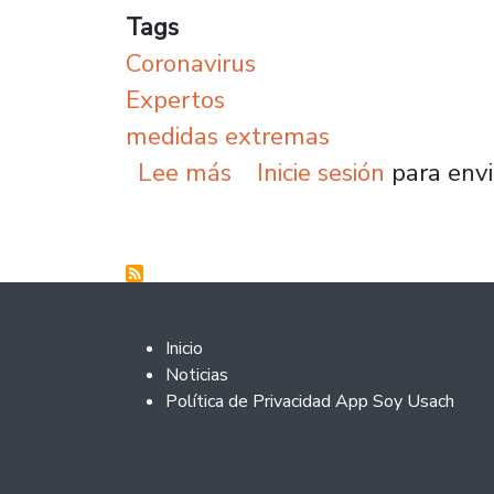
Tags
Coronavirus
Expertos
medidas extremas
sobre Expertos aconseja
Lee más
Inicie sesión
para envi
Footer 2
Inicio
Noticias
Política de Privacidad App Soy Usach