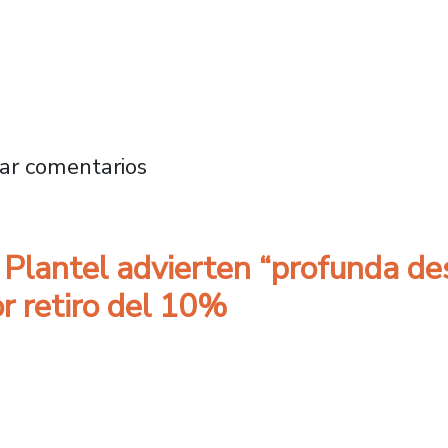
os destacados expertos en torno a la psicolog
ar comentarios
Plantel advierten “profunda des
or retiro del 10%