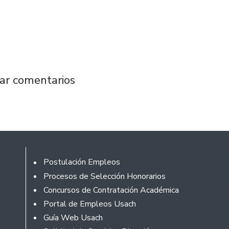
n medidas extremas e imitar la experiencia i
ar comentarios
Footer
Postulación Empleos
Procesos de Selección Honorarios
Concursos de Contratación Académica
Portal de Empleos Usach
Guía Web Usach