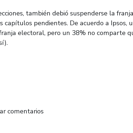
cciones, también debió suspenderse la franja
dos capítulos pendientes. De acuerdo a Ipsos
franja electoral, pero un 38% no comparte q
í).
nsideran que la franja electoral debe ser re
ar comentarios