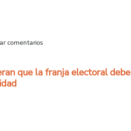
stro Plantel advierten “profunda desconexión
ar comentarios
an que la franja electoral debe
idad