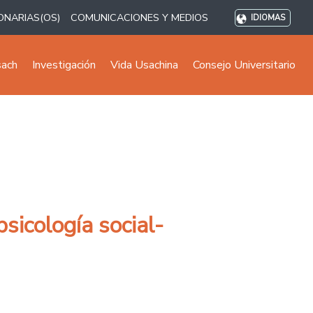
ONARIAS(OS)
COMUNICACIONES Y MEDIOS
IDIOMAS
sach
Investigación
Vida Usachina
Consejo Universitario
sicología social-