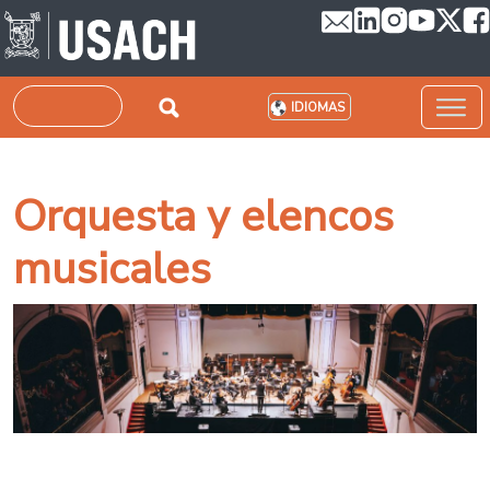
Pasar al contenido principal
Buscar
IDIOMAS
Orquesta y elencos
musicales