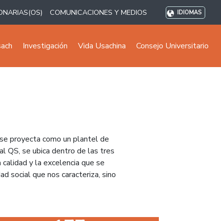
ONARIAS(OS)
COMUNICACIONES Y MEDIOS
IDIOMAS
sach
Investigación
Vida Usachina
Consejo Universitario
 se proyecta como un plantel de
al QS, se ubica dentro de las tres
 calidad y la excelencia que se
ad social que nos caracteriza, sino