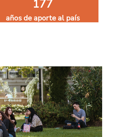
177
años de aporte al país