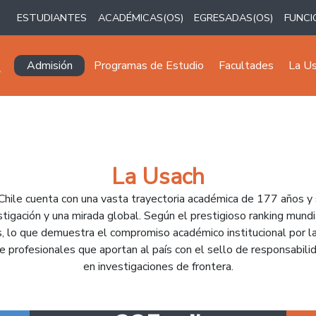
ESTUDIANTES
ACADÉMICAS(OS)
EGRESADAS(OS)
FUNCI
Navegación principal
Admisión
Programas de Estudio
Facultades
La U
La Usach
Chile cuenta con una vasta trayectoria académica de 177 años y
estigación y una mirada global. Según el prestigioso ranking mundi
, lo que demuestra el compromiso académico institucional por la
 profesionales que aportan al país con el sello de responsabilid
en investigaciones de frontera.