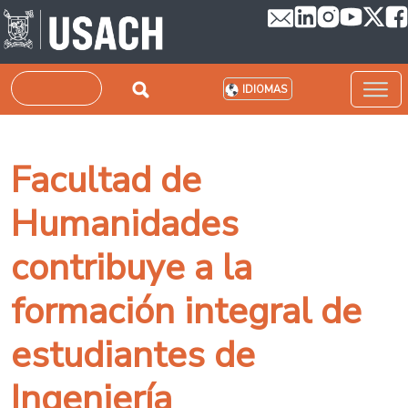
Pasar al contenido principal
Buscar
IDIOMAS
Facultad de
Humanidades
contribuye a la
formación integral de
estudiantes de
Ingeniería