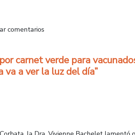
: “En agosto se podría a comenzar a programa
ar comentarios
por carnet verde para vacunados
 va a ver la luz del día”
Corbata, la Dra. Vivienne Bachelet lamentó q