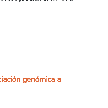
eo que es un voladero de luces, nunca va a ve
iación genómica a