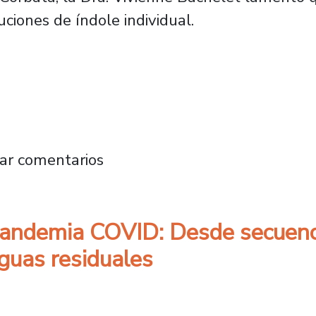
ciones de índole individual.
helet por carnet verde para vacunados: “Yo cr
ar comentarios
 pandemia COVID: Desde secuenc
aguas residuales