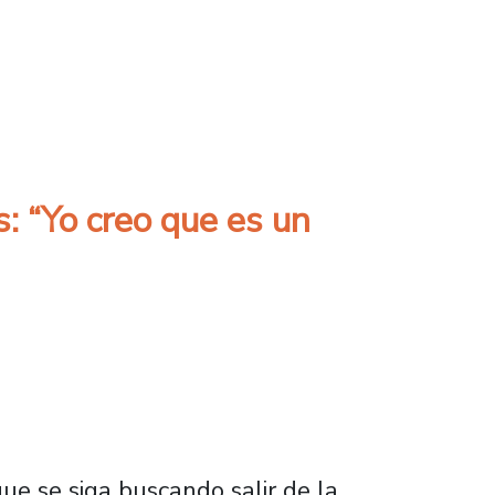
r la vacunación de refuerzo”
: “Yo creo que es un
ue se siga buscando salir de la