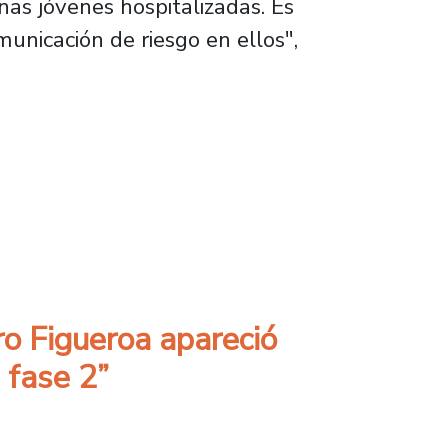
nas jóvenes hospitalizadas. Es
unicación de riesgo en ellos",
rta ningún contagio más”
ro Figueroa apareció
n fase 2”