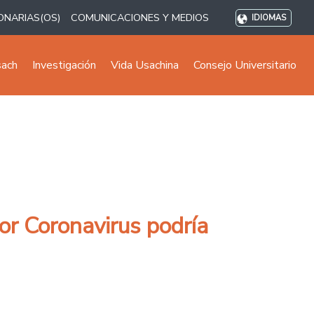
ONARIAS(OS)
COMUNICACIONES Y MEDIOS
IDIOMAS
sach
Investigación
Vida Usachina
Consejo Universitario
r Coronavirus podría