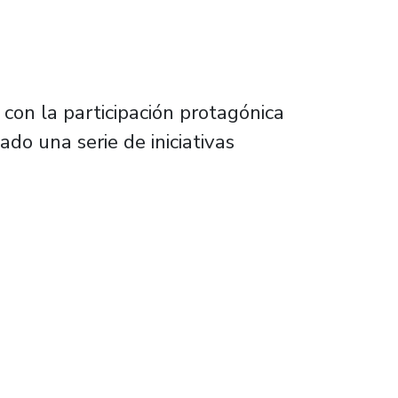
con la participación protagónica
ado una serie de iniciativas
nómica a detección del virus en aguas resid