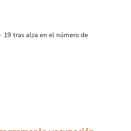
D- 19 tras alza en el número de
virus podría implicar más fallecidos”