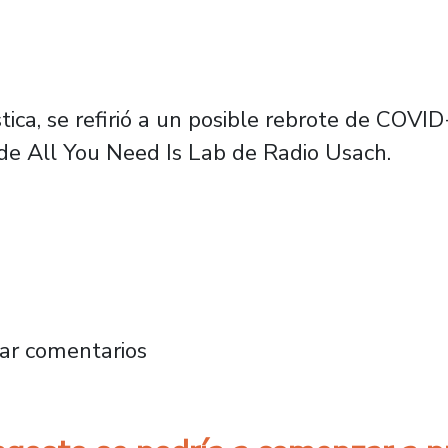
stica, se refirió a un posible rebrote de COVI
 de All You Need Is Lab de Radio Usach.
sach: “este aumento de contagios por Corona
ar comentarios