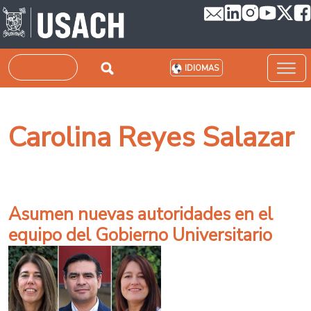
Pasar al contenido principal
Buscar
IDIOMAS
Carolina Reyes Salazar
Asumen nuevas autoridades en el
equipo del Gobierno Universitario