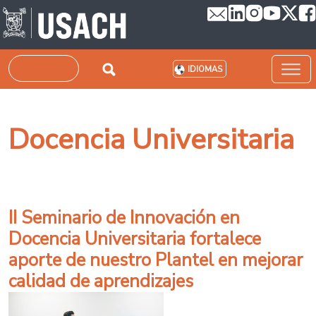
Pasar al contenido principal
Buscar
IDIOMAS
Docencia Universitaria
II Seminario de Innovación en
Docencia Universitaria fortalece
aporte de nuestro Plantel en mejorar
calidad de aprendizajes