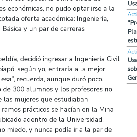
Us
s económicas, no pudo optar irse a la
Act
acotada oferta académica: Ingeniería,
"Pr
 Básica y un par de carreras
Pla
est
Act
ldía, decidió ingresar a Ingeniería Civil
Usa
piapó, según yo, entraría a la mejor
sob
Ge
 esa”, recuerda, aunque duró poco.
 de 300 alumnos y los profesores no
e las mujeres que estudiaban
s ramos prácticos se hacían en la Mina
ubicado adentro de la Universidad.
 miedo, y nunca podía ir a la par de