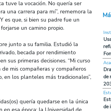
a tuve la vocación. No quería ser
era una carrera para mí”, rememora la
Má
 es que, si bien su padre fue un
 forjarse un camino propio.
Inst
Usa
pre junto a su familia. Estudió la
ref
rivado, becada por rendimiento
Fon
en sus primeras decisiones. “Mi curso
Aca
ía de mis compañeras y compañeros
Dra
o, en los planteles más tradicionales”,
de 
20
Est
Est
das(os) quería quedarse en la única
de 
n en esa época: la Universidad de