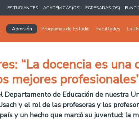
ESTUDIANTES
ACADÉMICAS(OS)
EGRESADAS(OS)
FUNCI
Navegación principal
Admisión
Programas de Estudio
Facultades
La U
es: “La docencia es una ca
los mejores profesionales
 del Departamento de Educación de nuestra Un
Usach y el rol de las profesoras y los profes
del país y un hecho que marcó su juventud: l