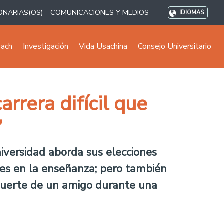
ONARIAS(OS)
COMUNICACIONES Y MEDIOS
IDIOMAS
sach
Investigación
Vida Usachina
Consejo Universitario
rrera difícil que
”
iversidad aborda sus elecciones
ores en la enseñanza; pero también
a muerte de un amigo durante una