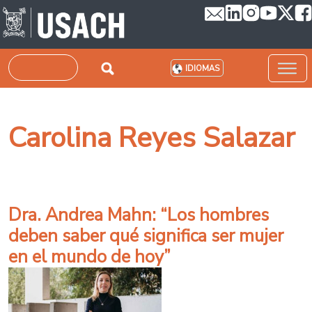
Pasar al contenido principal
Buscar
IDIOMAS
Carolina Reyes Salazar
Dra. Andrea Mahn: “Los hombres
deben saber qué significa ser mujer
en el mundo de hoy”