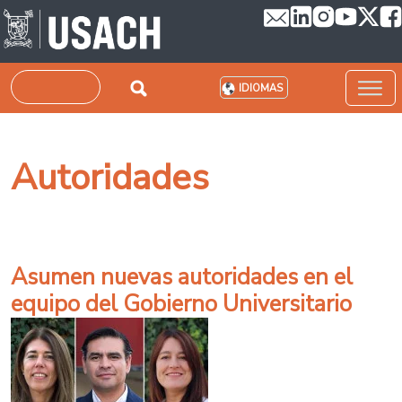
Pasar al contenido principal
Buscar
IDIOMAS
Autoridades
Asumen nuevas autoridades en el
equipo del Gobierno Universitario