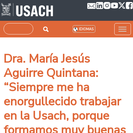
Pasar al contenido principal
Buscar
IDIOMAS
Dra. María Jesús
Aguirre Quintana:
“Siempre me ha
enorgullecido trabajar
en la Usach, porque
formamos muy buenas