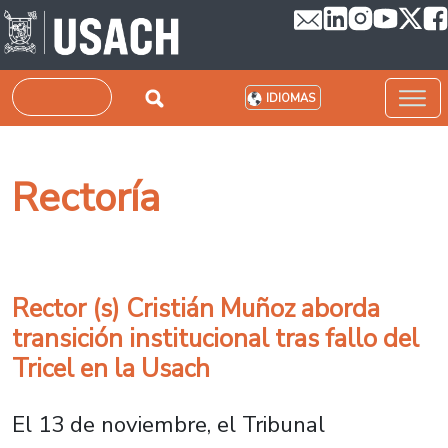
Pasar al contenido principal
Buscar
IDIOMAS
Rectoría
Rector (s) Cristián Muñoz aborda
transición institucional tras fallo del
Tricel en la Usach
El 13 de noviembre, el Tribunal