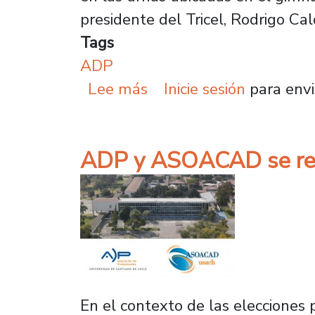
presidente del Tricel, Rodrigo Ca
Tags
ADP
sobre ADP eligió a su d
Lee más
Inicie sesión
para envi
ADP y ASOACAD se reuni
En el contexto de las elecciones 