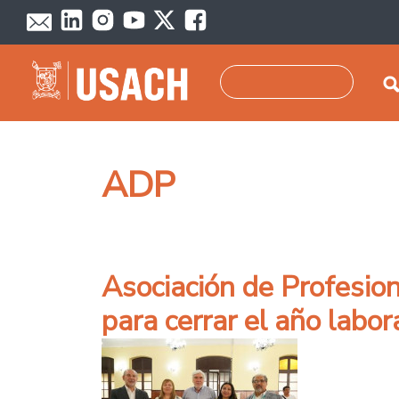
Pasar al contenido principal
Buscar
ADP
Asociación de Profesion
para cerrar el año labor