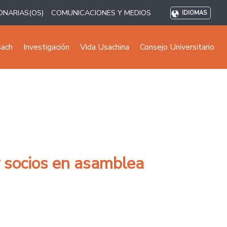
ONARIAS(OS)
COMUNICACIONES Y MEDIOS
IDIOMAS
sach
Investigación
Vida Usachina
Consejo Universitario
y socios en asamblea