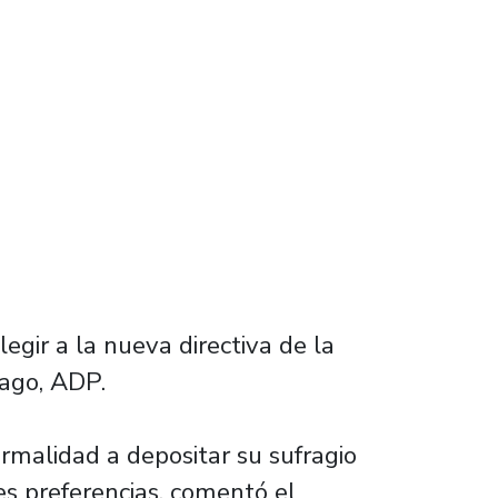
 en asamblea para cerrar el año laboral
egir a la nueva directiva de la
iago, ADP.
ormalidad a depositar su sufragio
es preferencias, comentó el