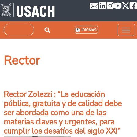
Pasar al contenido principal
Buscar
IDIOMAS
Rector
Rector Zolezzi : “La educación
pública, gratuita y de calidad debe
ser abordada como una de las
materias claves y urgentes, para
cumplir los desafíos del siglo XXI”