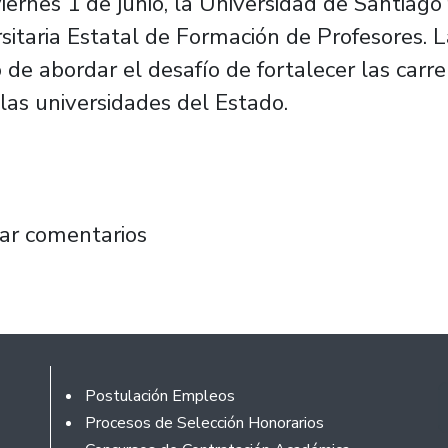
iernes 1 de junio, la Universidad de Santiag
rsitaria Estatal de Formación de Profesores. 
 de abordar el desafío de fortalecer las car
 las universidades del Estado.
atales fortalecen formación de profesores
ar comentarios
Footer
Postulación Empleos
Procesos de Selección Honorarios