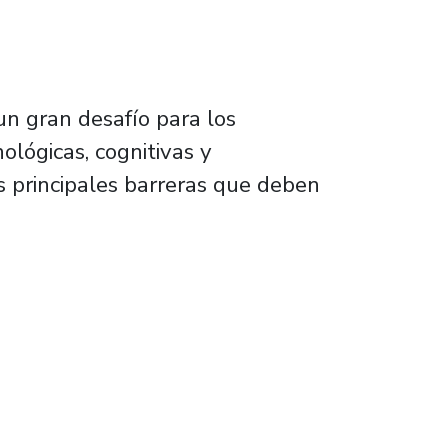
 un gran desafío para los
ológicas, cognitivas y
s principales barreras que deben
 apoyar fortalecimiento de profesoras /es en