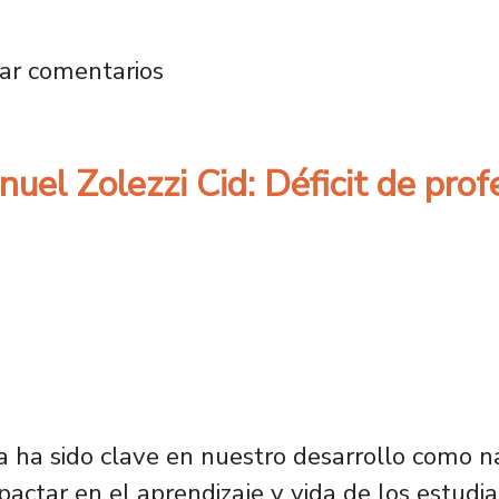
baja con jóvenes talentos para contrarrestar 
ar comentarios
nuel Zolezzi Cid: Déficit de pro
/a ha sido clave en nuestro desarrollo como n
actar en el aprendizaje y vida de los estudia