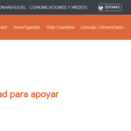
ONARIAS(OS)
COMUNICACIONES Y MEDIOS
IDIOMAS
sach
Investigación
Vida Usachina
Consejo Universitario
dad para apoyar