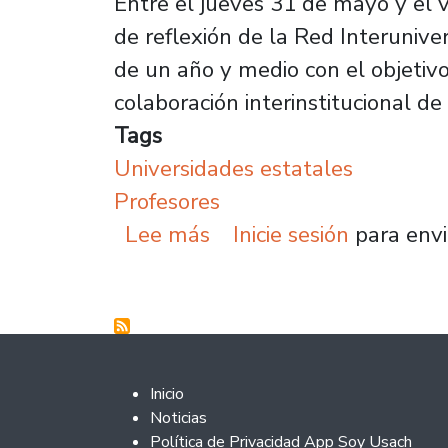
Entre el jueves 31 de mayo y el v
de reflexión de la Red Interunive
de un año y medio con el objetivo
colaboración interinstitucional de
Tags
Universidades estatales
Profesores
sobre Universidades est
Lee más
Inicie sesión
para envi
Footer 2
Inicio
Noticias
Política de Privacidad App Soy Usach