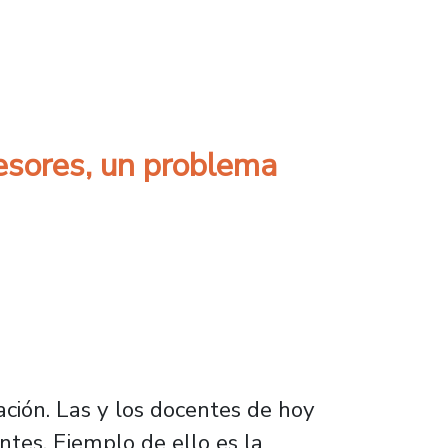
déficit de profesores y profesoras en el país
fesores, un problema
ación. Las y los docentes de hoy
ntes. Ejemplo de ello es la