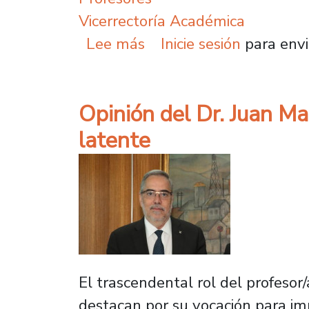
Vicerrectoría Académica
sobre U. de Santiago tra
Lee más
Inicie sesión
para envi
Opinión del Dr. Juan Ma
latente
El trascendental rol del profesor
destacan por su vocación para imp