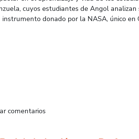
nzuela, cuyos estudiantes de Angol analizan 
un instrumento donado por la NASA, único en
uan Manuel Zolezzi Cid: Déficit de profesores
ar comentarios