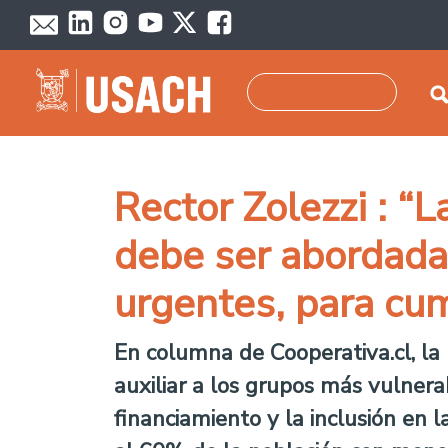
Pasar al contenido principal
Buscar
Rector Zolezzi : “L
debe ser abordada
urgentes, para cum
En columna de Cooperativa.cl, la
auxiliar a los grupos más vulnerab
financiamiento y la inclusión en