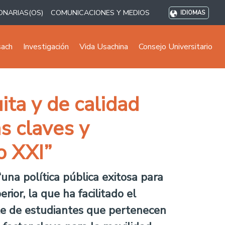
ONARIAS(OS)
COMUNICACIONES Y MEDIOS
IDIOMAS
sach
Investigación
Vida Usachina
Consejo Universitario
ita y de calidad
s claves y
o XXI”
na política pública exitosa para
ior, la que ha facilitado el
nte de estudiantes que pertenecen