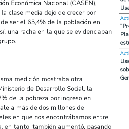
ación Económica Nacional (CASEN),
Us
 la clase media dejó de crecer por
Act
de ser el 65,4% de la población en
"Pr
sí, una racha en la que se evidenciaban
Pla
grupo.
est
Act
Usa
sob
Ge
misma medición mostraba otra
nisterio de Desarrollo Social, la
% de la pobreza por ingreso en
ale a más de dos millones de
iveles en que nos encontrábamos entre
, en tanto, también aumentó, pasando