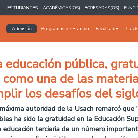
ESTUDIANTES
ACADÉMICAS(OS)
EGRESADAS(OS)
FUNCI
Navegación principal
Admisión
Programas de Estudio
Facultades
La U
a educación pública, gratu
 como una de las materia
plir los desafíos del sigl
 máxima autoridad de la Usach remarcó que “u
les ha sido la gratuidad en la Educación Super
 la educación terciaria de un número importa