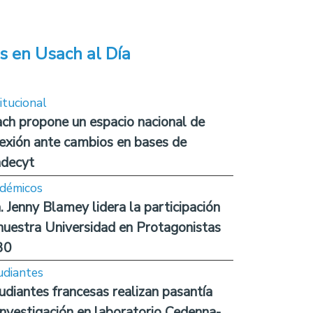
s en Usach al Día
itucional
ch propone un espacio nacional de
lexión ante cambios en bases de
decyt
démicos
. Jenny Blamey lidera la participación
nuestra Universidad en Protagonistas
30
udiantes
udiantes francesas realizan pasantía
investigación en laboratorio Cedenna-