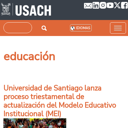
Pasar al contenido principal
Buscar
IDIOMAS
educación
Universidad de Santiago lanza
proceso triestamental de
actualización del Modelo Educativo
Institucional (MEI)