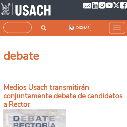
Pasar al contenido principal
Buscar
IDIOMAS
debate
Medios Usach transmitirán
conjuntamente debate de candidatos
a Rector