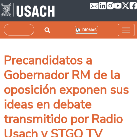
Pasar al contenido principal
Buscar
IDIOMAS
Precandidatos a
Gobernador RM de la
oposición exponen sus
ideas en debate
transmitido por Radio
Usach y STGO TV