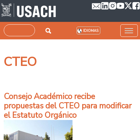
Pasar al contenido principal
Buscar
IDIOMAS
CTEO
Consejo Académico recibe
propuestas del CTEO para modificar
el Estatuto Orgánico