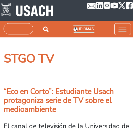
Pasar al contenido principal
Buscar
IDIOMAS
STGO TV
“Eco en Corto”: Estudiante Usach
protagoniza serie de TV sobre el
medioambiente
El canal de televisión de la Universidad de