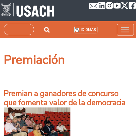
Pasar al contenido principal
Buscar
IDIOMAS
Premiación
Premian a ganadores de concurso
que fomenta valor de la democracia