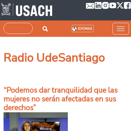
Pasar al contenido principal
Buscar
IDIOMAS
Radio UdeSantiago
“Podemos dar tranquilidad que las
mujeres no serán afectadas en sus
derechos”