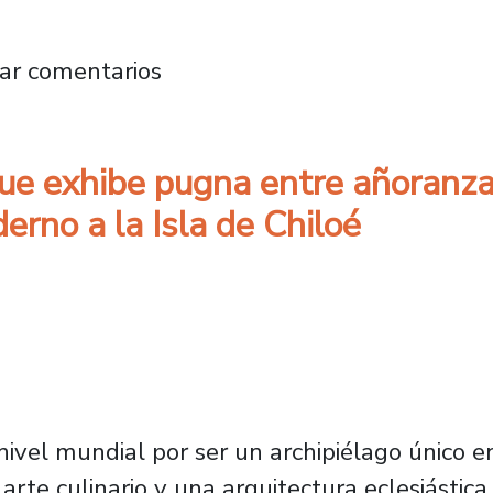
 #1: “Una antología insumisa”, la primera sel
ar comentarios
e exhibe pugna entre añoranza 
rno a la Isla de Chiloé
 nivel mundial por ser un archipiélago único 
rte culinario y una arquitectura eclesiástica 