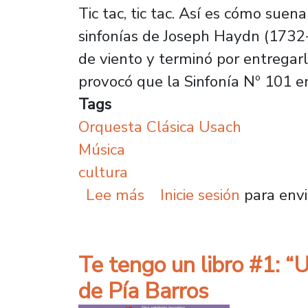
Tic tac, tic tac. Así es cómo su
sinfonías de Joseph Haydn (1732-
de viento y terminó por entregar
provocó que la Sinfonía Nº 101 e
Tags
Orquesta Clásica Usach
Música
cultura
sobre Un reloj y una da
Lee más
Inicie sesión
para envi
Te tengo un libro #1: “
de Pía Barros