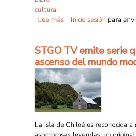
cultura
sobre Te tengo un libro
Lee más
Inicie sesión
para envi
STGO TV emite serie qu
ascenso del mundo mode
La Isla de Chiloé es reconocida a
asombrosas leyendas, un original a