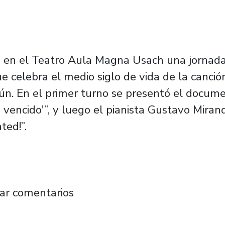
izó en el Teatro Aula Magna Usach una jornad
ue celebra el medio siglo de vida de la canc
ún. En el primer turno se presentó el docu
 vencido'”, y luego el pianista Gustavo Mira
ted!”.
n “El pueblo unido jamás será vencido”: Docu
ar comentarios