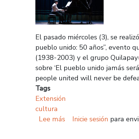
El pasado miércoles (3), se real
pueblo unido: 50 años”, evento q
(1938-2003) y el grupo Quilapay
sobre ‘El pueblo unido jamás será
people united will never be defea
Tags
Extensión
cultura
sobre Basadas en canció
Lee más
Inicie sesión
para envi