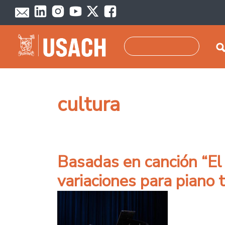
Pasar al contenido principal
Buscar
cultura
Basadas en canción “El
variaciones para piano 