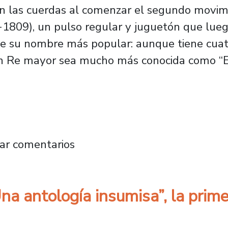
enan las cuerdas al comenzar el segundo movi
1809), un pulso regular y juguetón que lueg
le su nombre más popular: aunque tiene cuat
n Re mayor sea mucho más conocida como “El 
nza: así será el próximo concierto de la Orqu
ar comentarios
Una antología insumisa”, la prim