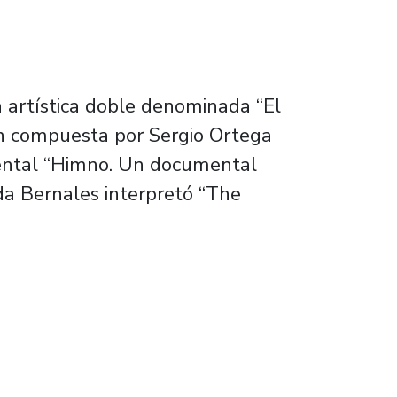
a artística doble denominada “El
ión compuesta por Sergio Ortega
mental “Himno. Un documental
nda Bernales interpretó “The
mental y variaciones para piano tuvieron exi