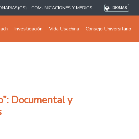
ONARIAS(OS)
COMUNICACIONES Y MEDIOS
IDIOMAS
sach
Investigación
Vida Usachina
Consejo Universitario
o”: Documental y
s