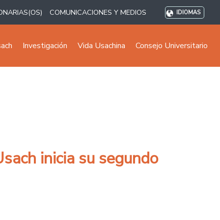
ONARIAS(OS)
COMUNICACIONES Y MEDIOS
IDIOMAS
sach
Investigación
Vida Usachina
Consejo Universitario
Usach inicia su segundo