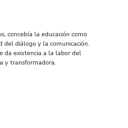
os, concebía la educación como
d del diálogo y la comunicación.
 da existencia a la labor del
va y transformadora.
nicia su segundo año de compromiso integral 