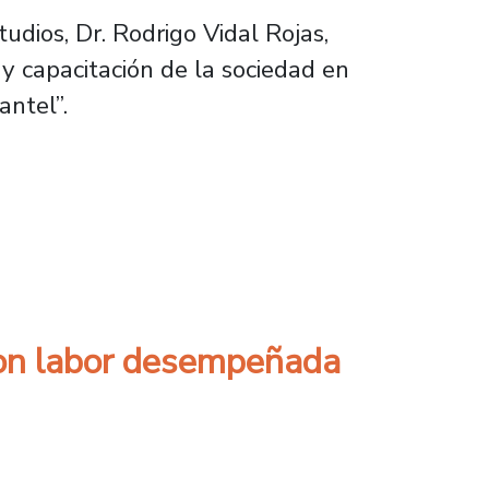
udios, Dr. Rodrigo Vidal Rojas,
y capacitación de la sociedad en
antel”.
adoras/es de aseo y jardines que completan s
eron labor desempeñada