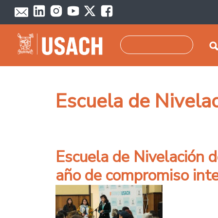
Pasar al contenido principal
Buscar
Escuela de Nivela
Escuela de Nivelación 
año de compromiso inte