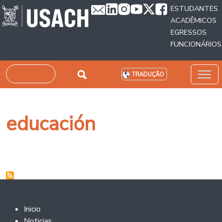
Passar para o conteúdo principal
ESTUDANTES
ACADÊMICOS
EGRESSOS
FUNCIONÁRIOS
Pesquisar
TRADUÇÃO
educación
Footer 2
Inicio
Noticias