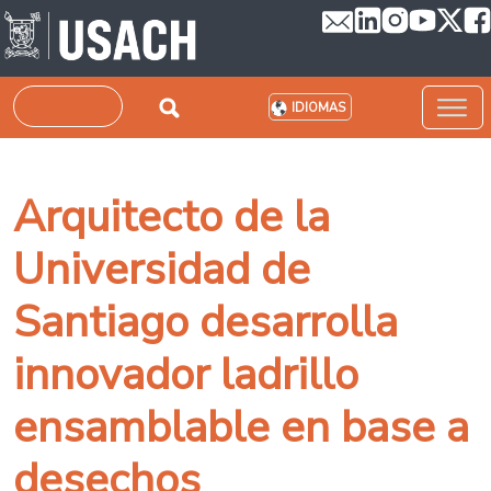
Pasar al contenido principal
Buscar
IDIOMAS
Arquitecto de la
Universidad de
Santiago desarrolla
innovador ladrillo
ensamblable en base a
desechos