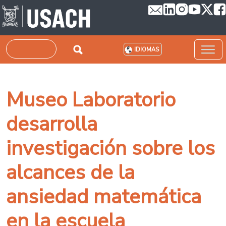
Pasar al contenido principal
Buscar
IDIOMAS
Museo Laboratorio
desarrolla
investigación sobre los
alcances de la
ansiedad matemática
en la escuela