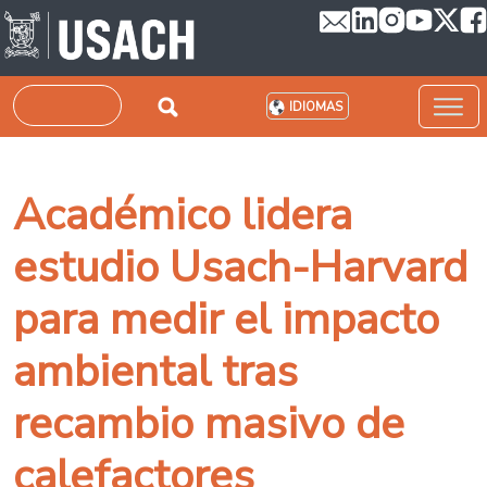
Pasar al contenido principal
Buscar
IDIOMAS
Académico lidera
estudio Usach-Harvard
para medir el impacto
ambiental tras
recambio masivo de
calefactores