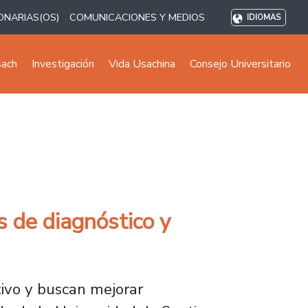
ONARIAS(OS)
COMUNICACIONES Y MEDIOS
IDIOMAS
sach
Investigación
Vida Usachina
Consejo Universitario
s de diagnóstico y
ivo y buscan mejorar