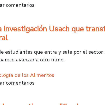
ca transformar CO2 en un insumo clave para 
ar comentarios
la investigación Usach que trans
ral
de estudiantes que entra y sale por el secto
parece avanzar a otro ritmo.
logía de los Alimentos
ción: la investigación Usach que transforma l
ar comentarios