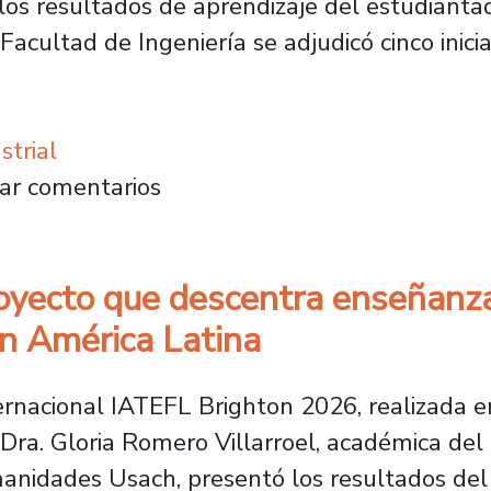
los resultados de aprendizaje del estudianta
 Facultad de Ingeniería se adjudicó cinco inici
trial
proyecto para fortalecer competencias de dia
ar comentarios
ecto que descentra enseñanza de
en América Latina
ernacional IATEFL Brighton 2026, realizada en
a Dra. Gloria Romero Villarroel, académica de
manidades Usach, presentó los resultados de