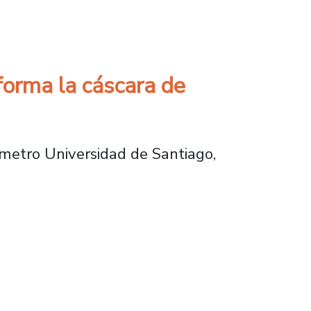
la industria química
forma la cáscara de
r metro Universidad de Santiago,
a cáscara de nuez en un aditivo natural