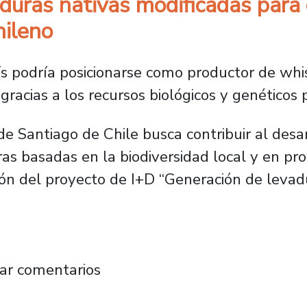
duras nativas modificadas para 
hileno
ís podría posicionarse como productor de whis
racias a los recursos biológicos y genéticos p
e Santiago de Chile busca contribuir al desar
s basadas en la biodiversidad local y en pr
ción del proyecto de I+D “Generación de levad
r levaduras nativas modificadas para crear n
ar comentarios