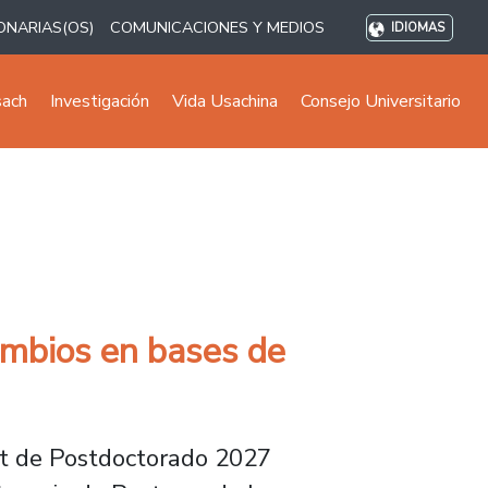
ONARIAS(OS)
COMUNICACIONES Y MEDIOS
IDIOMAS
sach
Investigación
Vida Usachina
Consejo Universitario
ambios en bases de
yt de Postdoctorado 2027