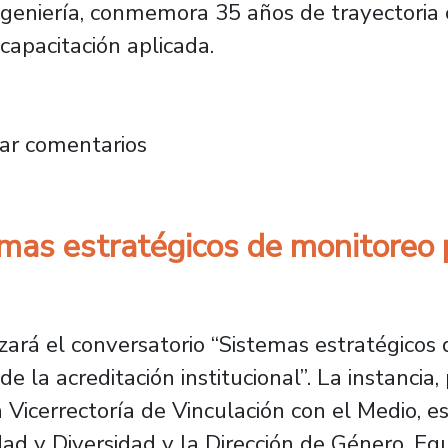
ngeniería, conmemora 35 años de trayectoria
capacitación aplicada.
ación Industrial FING celebra 35 años impuls
ar comentarios
mas estratégicos de monitoreo p
lizará el conversatorio “Sistemas estratégico
de la acreditación institucional”. La instanci
la Vicerrectoría de Vinculación con el Medio, e
ad y Diversidad y la Dirección de Género, Equ