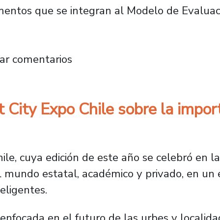
mentos que se integran al Modelo de Evaluac
adémica presenta resultados de los nuevos in
ar comentarios
City Expo Chile sobre la import
hile, cuya edición de este año se celebró en 
l mundo estatal, académico y privado, en un 
eligentes.
nfocada en el futuro de las urbes y localida