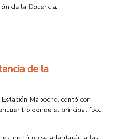
ión de la Docencia.
strumentos del Modelo de Evaluación de la D
ancia de la
la Estación Mapocho, contó con
encuentro donde el principal foco
des; de cómo se adaptarán a las