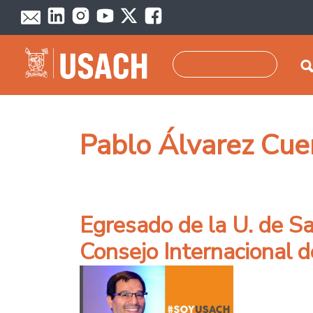
Pasar al contenido principal
Buscar
Pablo Álvarez Cue
Egresado de la U. de S
Consejo Internacional 