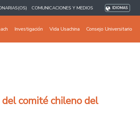
ONARIAS(OS)
COMUNICACIONES Y MEDIOS
IDIOMAS
sach
Investigación
Vida Usachina
Consejo Universitario
del comité chileno del