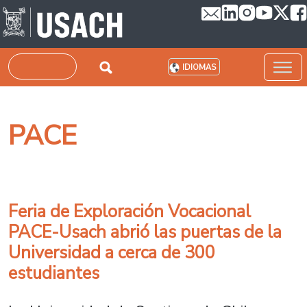
Pasar al contenido principal
Buscar
IDIOMAS
PACE
Feria de Exploración Vocacional
PACE-Usach abrió las puertas de la
Universidad a cerca de 300
estudiantes