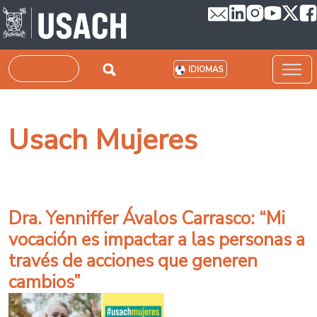
Pasar al contenido principal
Buscar
IDIOMAS
Usach Mujeres
Dra. Yenniffer Ávalos Carrasco: “Mi
vocación es impactar a las personas a
través de acciones que generen
cambios”