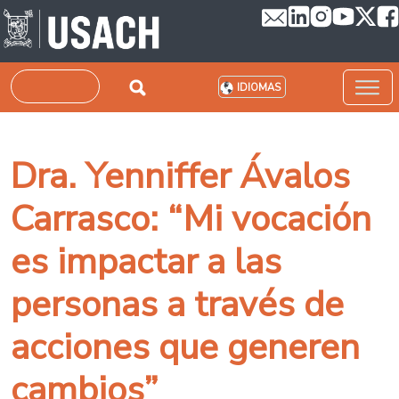
Pasar al contenido principal
Buscar
IDIOMAS
Dra. Yenniffer Ávalos
Carrasco: “Mi vocación
es impactar a las
personas a través de
acciones que generen
cambios”