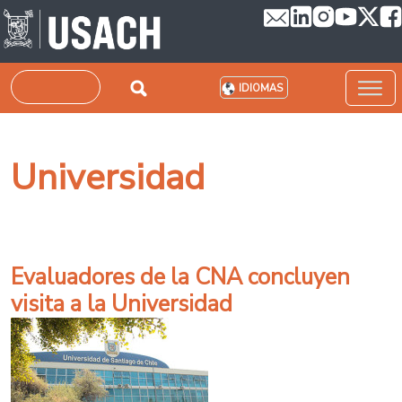
Pasar al contenido principal
Buscar
IDIOMAS
Universidad
Evaluadores de la CNA concluyen
visita a la Universidad