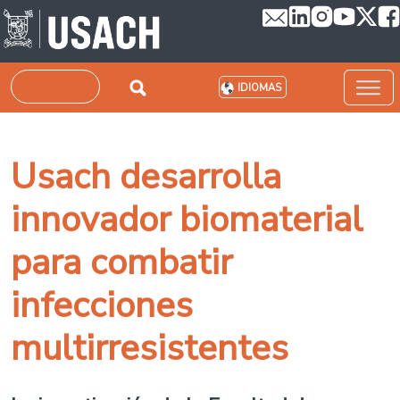
Pasar al contenido principal
Buscar
IDIOMAS
Usach desarrolla
innovador biomaterial
para combatir
infecciones
multirresistentes