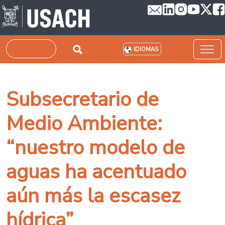
Pasar al contenido principal
Buscar
IDIOMAS
Subsecretario de
Medio Ambiente:
“nuestro modelo de
aguas ha acentuado
aún más la escasez
hídrica”