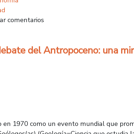
onomía
ad
os se reúnen en el Primer Encuentro de Sost
ar comentarios
l debate del Antropoceno: una mi
ido en 1970 como un evento mundial que prom
Geólogos(as) (Geología=Ciencia que estudia l