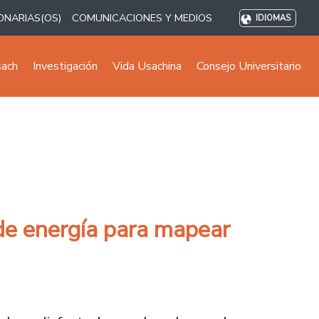
ONARIAS(OS)
COMUNICACIONES Y MEDIOS
IDIOMAS
sach
Investigación
Vida Usachina
Consejo Universitario
 de energía para mapear
rgía para mapear cuánto consumen los distint