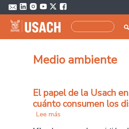
Pasar al contenido principal
Buscar
Medio ambiente
El papel de la Usach e
cuánto consumen los di
sobre El papel de la Us
Lee más