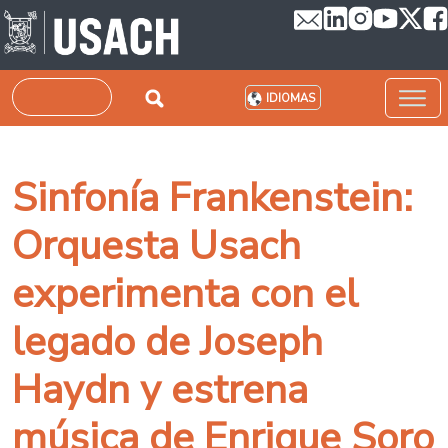
Pasar al contenido principal
Buscar
IDIOMAS
Sinfonía Frankenstein:
Orquesta Usach
experimenta con el
legado de Joseph
Haydn y estrena
música de Enrique Soro