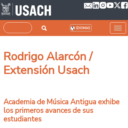
Pasar al contenido principal
Buscar
IDIOMAS
Rodrigo Alarcón /
Extensión Usach
Academia de Música Antigua exhibe
los primeros avances de sus
estudiantes