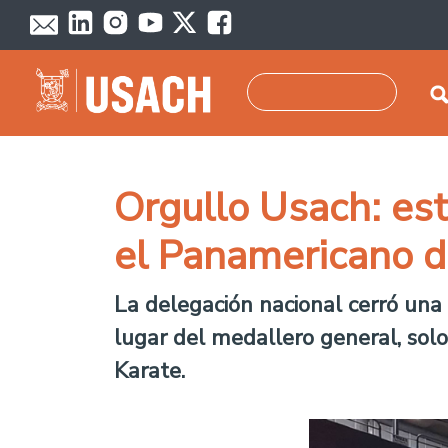
Pasar al contenido principal
Buscar
Orgullo Usach: est
el Panamericano d
La delegación nacional cerró una
lugar del medallero general, solo 
Karate.