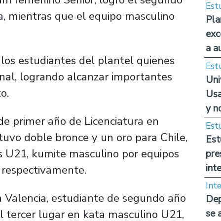
Est
a, mientras que el equipo masculino
Pla
exc
a a
los estudiantes del plantel quienes
Est
ional, logrando alcanzar importantes
Uni
o.
Usa
y n
e primer año de Licenciatura en
Est
btuvo doble bronce y un oro para Chile,
Est
os U21, kumite masculino por equipos
pre
int
 respectivamente.
Int
a Valencia, estudiante de segundo año
Dep
l tercer lugar en kata masculino U21,
se 