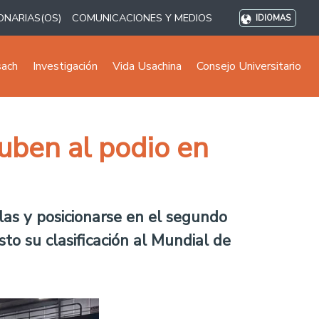
ONARIAS(OS)
COMUNICACIONES Y MEDIOS
IDIOMAS
sach
Investigación
Vida Usachina
Consejo Universitario
suben al podio en
las y posicionarse en el segundo
sto su clasificación al Mundial de