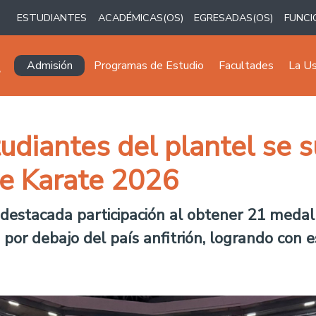
ESTUDIANTES
ACADÉMICAS(OS)
EGRESADAS(OS)
FUNCI
Navegación principal
Admisión
Programas de Estudio
Facultades
La U
udiantes del plantel se 
e Karate 2026
 destacada participación al obtener 21 medal
por debajo del país anfitrión, logrando con e