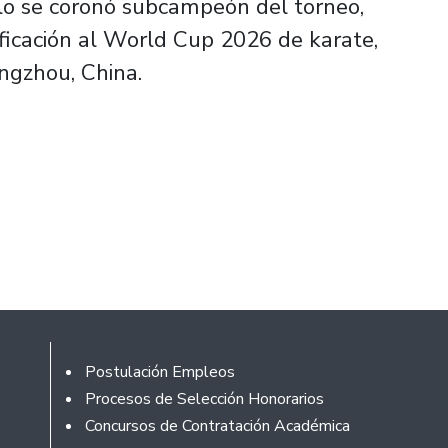
ólo se coronó subcampeón del torneo,
ficación al World Cup 2026 de karate,
ngzhou, China.
Footer
Postulación Empleos
Procesos de Selección Honorarios
Concursos de Contratación Académica