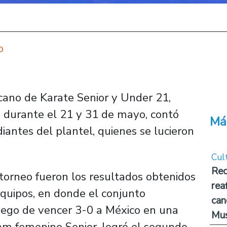
o
no de Karate Senior y Under 21,
l, durante el 21 y 31 de mayo, contó
Má
diantes del plantel, quienes se lucieron
Cul
Rec
 torneo fueron los resultados obtenidos
rea
equipos, en donde el conjunto
can
uego de vencer 3-0 a México en una
Mus
eam femenino Senior, logró el segundo