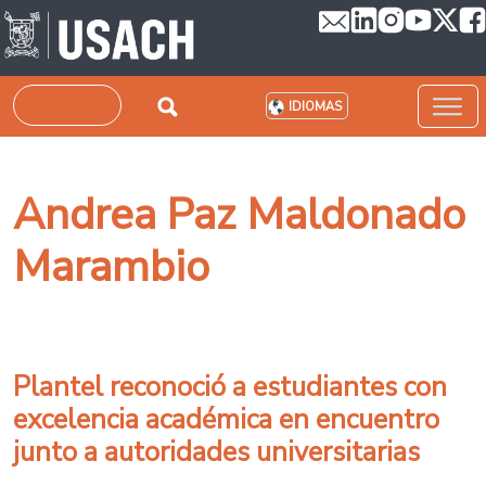
Pasar al contenido principal
Buscar
IDIOMAS
Andrea Paz Maldonado
Marambio
Plantel reconoció a estudiantes con
excelencia académica en encuentro
junto a autoridades universitarias