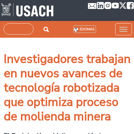
Pasar al contenido principal
Buscar
IDIOMAS
Investigadores trabajan
en nuevos avances de
tecnología robotizada
que optimiza proceso
de molienda minera