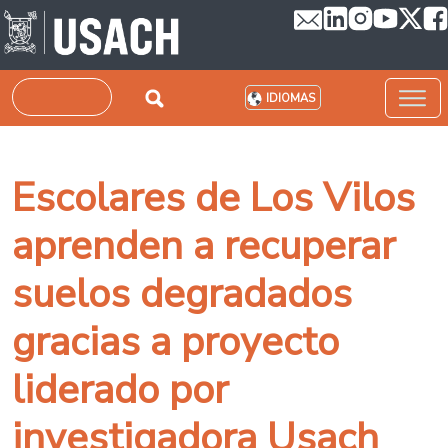
Pasar al contenido principal
Buscar
IDIOMAS
Escolares de Los Vilos
aprenden a recuperar
suelos degradados
gracias a proyecto
liderado por
investigadora Usach