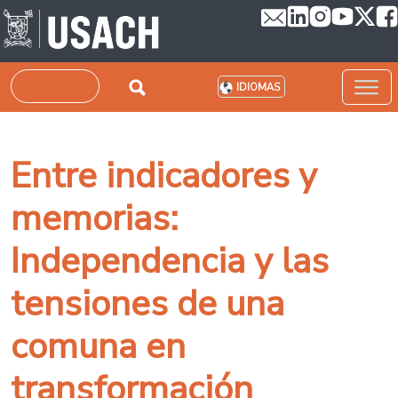
Pasar al contenido principal
Buscar
IDIOMAS
Entre indicadores y
memorias:
Independencia y las
tensiones de una
comuna en
transformación