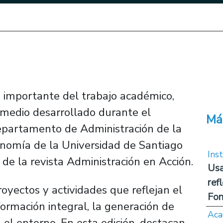
te importante del trabajo académico,
 medio desarrollado durante el
Má
partamento de Administración de la
onomía de la Universidad de Santiago
Inst
 de la revista Administración en Acción.
Usa
ref
proyectos y actividades que reflejan el
Fon
ormación integral, la generación de
Aca
 el entorno. En esta edición, destacan