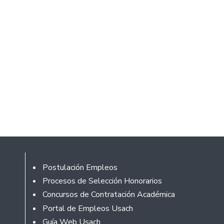
Í
Footer
Postulación Empleos
Procesos de Selección Honorarios
Concursos de Contratación Académica
Portal de Empleos Usach
Guía Web Usach