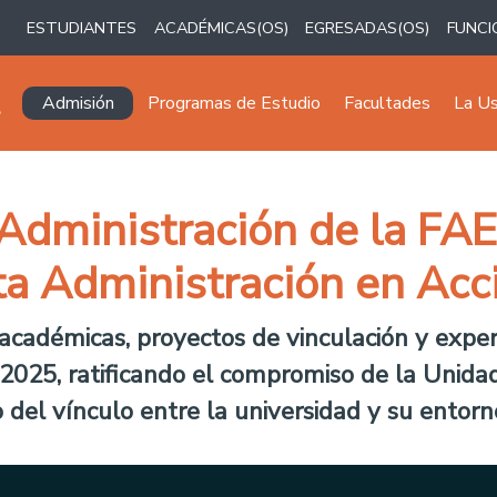
ESTUDIANTES
ACADÉMICAS(OS)
EGRESADAS(OS)
FUNCI
Navegación principal
Admisión
Programas de Estudio
Facultades
La U
dministración de la FA
sta Administración en Acc
s académicas, proyectos de vinculación y expe
025, ratificando el compromiso de la Unidad 
o del vínculo entre la universidad y su entorn