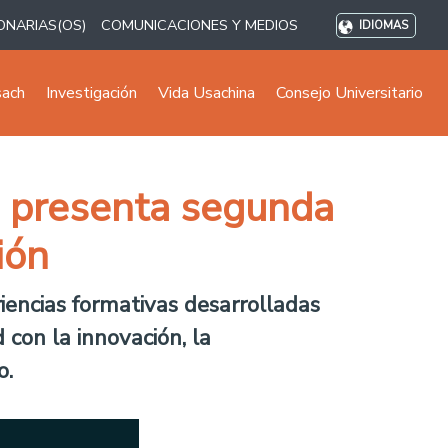
ONARIAS(OS)
COMUNICACIONES Y MEDIOS
IDIOMAS
sach
Investigación
Vida Usachina
Consejo Universitario
E presenta segunda
ión
riencias formativas desarrolladas
con la innovación, la
o.