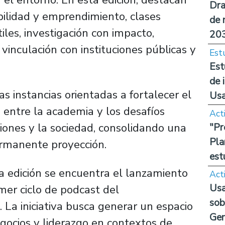
Dra
bilidad y emprendimiento, clases
de 
iles, investigación con impacto,
20
 vinculación con instituciones públicas y
Est
Est
de 
as instancias orientadas a fortalecer el
Us
n entre la academia y los desafíos
Act
ones y la sociedad, consolidando una
"Pr
Pla
rmanente proyección.
est
a edición se encuentra el lanzamiento
Act
Usa
mer ciclo de podcast del
sob
La iniciativa busca generar un espacio
Ge
gocios y liderazgo en contextos de