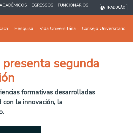
ACADÊMICOS
EGRESSOS
FUNCIONÁRIOS
TRADUÇÃO
sach
Pesquisa
Vida Universitária
Consejo Universitario
E presenta segunda
ión
riencias formativas desarrolladas
con la innovación, la
o.