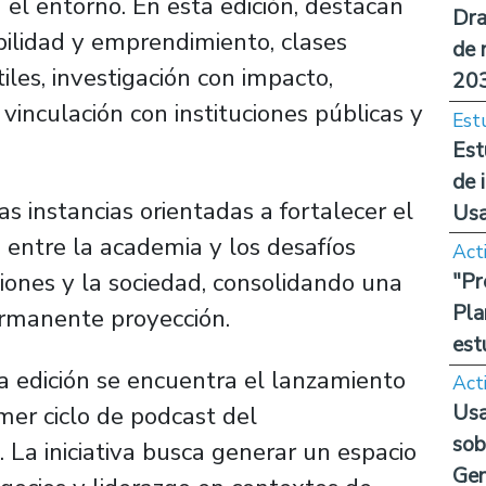
 el entorno. En esta edición, destacan
Dra
bilidad y emprendimiento, clases
de 
iles, investigación con impacto,
20
 vinculación con instituciones públicas y
Est
Est
de 
as instancias orientadas a fortalecer el
Us
n entre la academia y los desafíos
Act
ones y la sociedad, consolidando una
"Pr
Pla
rmanente proyección.
est
a edición se encuentra el lanzamiento
Act
Usa
mer ciclo de podcast del
sob
La iniciativa busca generar un espacio
Ge