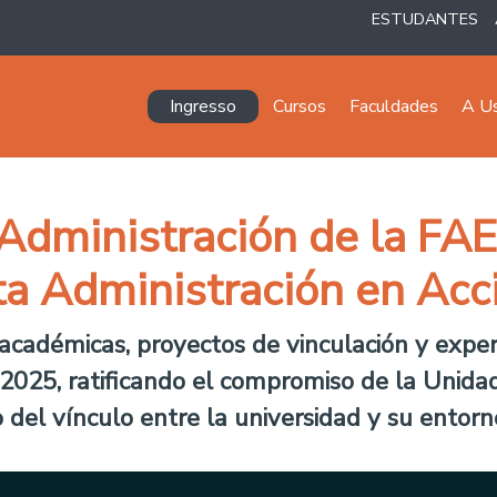
ESTUDANTES
Navegación principal
Ingresso
Cursos
Faculdades
A U
dministración de la FA
sta Administración en Acc
s académicas, proyectos de vinculación y expe
025, ratificando el compromiso de la Unidad 
o del vínculo entre la universidad y su entorn